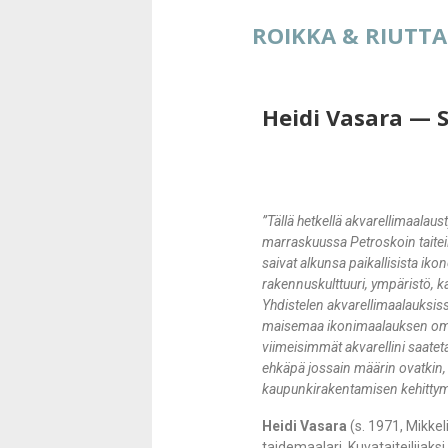
ROIKKA & RIUTTA 
Heidi Vasara — 
”Tällä hetkellä akvarellimaala
marraskuussa Petroskoin taiteil
saivat alkunsa paikallisista ikon
rakennuskulttuuri, ympäristö, ka
Yhdistelen akvarellimaalauksis
maisemaa ikonimaalauksen omai
viimeisimmät akvarellini saateta
ehkäpä jossain määrin ovatkin,
kaupunkirakentamisen kehittym
Heidi Vasara
(s. 1971, Mikkeli
taidemaalari. Kuvataiteilijak