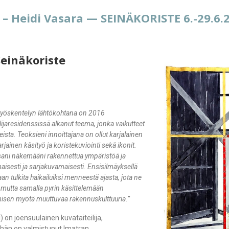
– Heidi Vasara — SEINÄKORISTE 6.-29.6.
Seinäkoriste
ustyöskentelyn lähtökohtana on 2016
ijaresidenssissä alkanut teema, jonka vaikutteet
eista. Teoksieni innoittajana on ollut karjalainen
rjainen käsityö ja koristekuviointi sekä ikonit.
sani näkemääni rakennettua ympäristöä ja
sesti ja sarjakuvamaisesti. Ensisilmäyksellä
an tulkita haikailuiksi menneestä ajasta, jota ne
 mutta samalla pyrin käsittelemään
isen myötä muuttuvaa rakennuskulttuuria.”
) on joensuulainen kuvataiteilija,
si hän on valmistunut Imatran