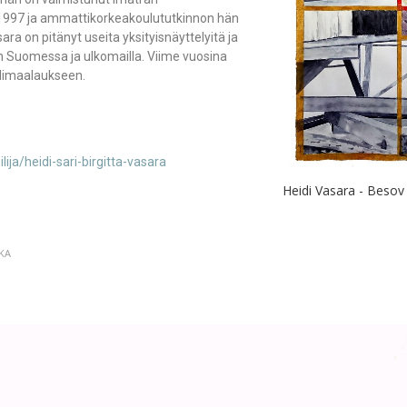
 1997 ja ammattikorkeakoulututkinnon hän
ra on pitänyt useita yksityisnäyttelyitä ja
n Suomessa ja ulkomailla. Viime vuosina
llimaalaukseen.
eilija/heidi-sari-birgitta-vasara
Heidi Vasara - Besov N
KA