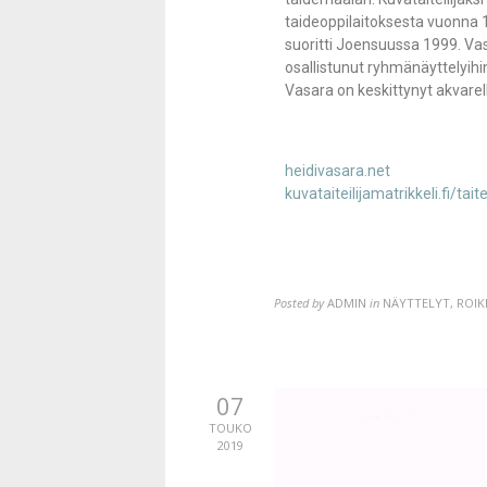
taideoppilaitoksesta vuonna
suoritti Joensuussa 1999. Vasa
osallistunut ryhmänäyttelyihi
Vasara on keskittynyt akvare
heidivasara.net
kuvataiteilijamatrikkeli.fi/tait
Posted by
ADMIN
in
NÄYTTELYT, ROIK
07
TOUKO
2019