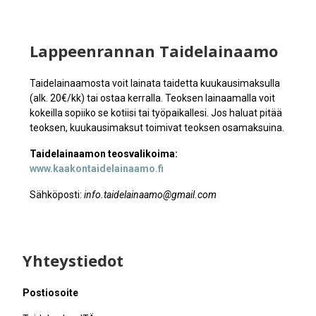
Lappeenrannan Taidelainaamo
Taidelainaamosta voit lainata taidetta kuukausimaksulla
(alk. 20€/kk) tai ostaa kerralla. Teoksen lainaamalla voit
kokeilla sopiiko se kotiisi tai työpaikallesi. Jos haluat pitää
teoksen, kuukausimaksut toimivat teoksen osamaksuina.
Taidelainaamon teosvalikoima:
www.kaakontaidelainaamo.fi
Sähköposti:
info.taidelainaamo@gmail.com
Yhteystiedot
Postiosoite