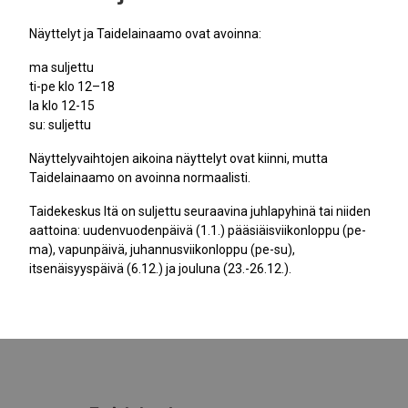
Näyttelyt ja Taidelainaamo ovat avoinna:
ma suljettu
ti-pe klo 12–18
la klo 12-15
su: suljettu
Näyttelyvaihtojen aikoina näyttelyt ovat kiinni, mutta
Taidelainaamo on avoinna normaalisti.
Taidekeskus Itä on suljettu seuraavina juhlapyhinä tai niiden
aattoina: uudenvuodenpäivä (1.1.) pääsiäisviikonloppu (pe-
ma), vapunpäivä, juhannusviikonloppu (pe-su),
itsenäisyyspäivä (6.12.) ja jouluna (23.-26.12.).