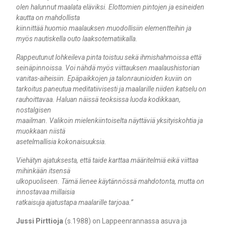
olen halunnut maalata eläviksi. Elottomien pintojen ja esineiden
kautta on mahdollista
kiinnittää huomio maalauksen muodollisiin elementteihin ja
myös nautiskella outo laaksotematiikalla.
Rappeutunut lohkeileva pinta toistuu sekä ihmishahmoissa että
seinäpinnoissa. Voi nähdä myös viittauksen maalaushistorian
vanitas-aiheisiin. Epäpaikkojen ja talonraunioiden kuviin on
tarkoitus paneutua meditatiivisesti ja maalarille niiden katselu on
rauhoittavaa. Haluan näissä teoksissa luoda kodikkaan,
nostalgisen
maailman. Valikoin mielenkiintoiselta näyttäviä yksityiskohtia ja
muokkaan niistä
asetelmallisia kokonaisuuksia.
Viehätyn ajatuksesta, että taide karttaa määritelmiä eikä viittaa
mihinkään itsensä
ulkopuoliseen. Tämä lienee käytännössä mahdotonta, mutta on
innostavaa millaisia
ratkaisuja ajatustapa maalarille tarjoaa.”
Jussi Pirttioja
(s.1988) on Lappeenrannassa asuva ja