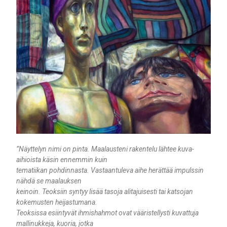
”Näyttelyn nimi on pinta. Maalausteni rakentelu lähtee kuva-
aihioista käsin ennemmin kuin
tematiikan pohdinnasta. Vastaantuleva aihe herättää impulssin
nähdä se maalauksen
keinoin. Teoksiin syntyy lisää tasoja alitajuisesti tai katsojan
kokemusten heijastumana.
Teoksissa esiintyvät ihmishahmot ovat vääristellysti kuvattuja
mallinukkeja, kuoria, jotka