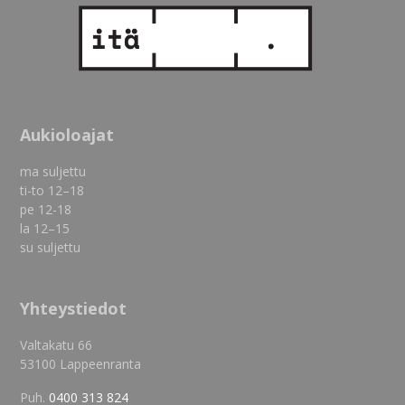
Aukioloajat
ma suljettu
ti-to 12–18
pe 12-18
la 12–15
su suljettu
Yhteystiedot
Valtakatu 66
53100 Lappeenranta
Puh.
0400 313 824