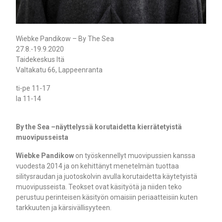
Wiebke Pandikow – By The Sea
27.8.-19.9.2020
Taidekeskus Itä
Valtakatu 66, Lappeenranta
ti-pe 11-17
la 11-14
By the Sea –näyttelyssä korutaidetta kierrätetyistä
muovipusseista
Wiebke Pandikow
on työskennellyt muovipussien kanssa
vuodesta 2014 ja on kehittänyt menetelmän tuottaa
silitysraudan ja juotoskolvin avulla korutaidetta käytetyistä
muovipusseista. Teokset ovat käsityötä ja niiden teko
perustuu perinteisen käsityön omaisiin periaatteisiin kuten
tarkkuuten ja kärsivällisyyteen.