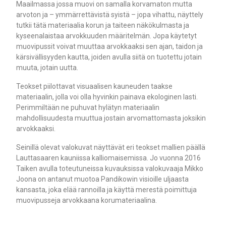
Maailmassa jossa muovi on samalla korvamaton mutta
arvoton ja – ymmärrettävistä syistä – jopa vihattu, näyttely
tutkii tätä materiaalia korun ja taiteen näkökulmasta ja
kyseenalaistaa arvokkuuden määritelmän. Jopa käytetyt
muovipussit voivat muuttaa arvokkaaksi sen ajan, taidon ja
kärsivällisyyden kautta, joiden avulla siitä on tuotettu jotain
muuta, jotain uutta.
Teokset piilottavat visuaalisen kauneuden taakse
materiaalin, jolla voi olla hyvinkin painava ekologinen lasti.
Perimmiltään ne puhuvat hylätyn materiaalin
mahdollisuudesta muuttua jostain arvomattomasta joksikin
arvokkaaksi.
Seinillä olevat valokuvat näyttävät eri teokset mallien päällä
Lauttasaaren kauniissa kalliomaisemissa. Jo vuonna 2016
Taiken avulla toteutuneissa kuvauksissa valokuvaaja Mikko
Joona on antanut muotoa Pandikowin visioille uljaasta
kansasta, joka elää rannoilla ja käyttä merestä poimittuja
muovipusseja arvokkaana korumateriaalina.