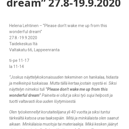
dream” 27.8-19.9.2020
Helena Lehtinen – ”Please don’t wake me up from this
wonderful dream”
27.8.-19.9.2020
Taidekeskus Itä
Valtakatu 66, Lappeenranta
ti-pe 11-17
la 11-14
”Joskus näyttelykokonaisuuden tekeminen on hankalaa, hidasta
ja melkeinpä tuskaisaa. Mutta tällä kertaa jostain syystä ei. Siksi
näyttelyn nimeksi tuli
”Please don’t wake me up from this
wonderful dream”
Paineita ei ollut ja siksi työ sujui helposti ja
tuotti valtavasti iloa uuden löytymisestä.
Olen työskennellyt korutaiteilijana yli 40 vuotta ja siksi tuntui
tärkeältä katsoa uraa taaksepäin. Mitä ja minkälaista olen saanut
aikaan. Minkälaisia muotoja tai materiaaleja. Mikä kesken jäänyt