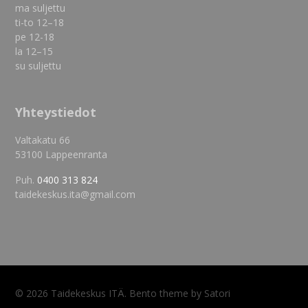
ma suljettu
ti-to 12–18
pe 12-18
la 12–15
su suljettu
Yhteystiedot
Valtakatu 66
53100 Lappeenranta
Puh.
0400 313 824
taidekeskus.ita@gmail.com
© 2026 Taidekeskus ITÄ. Bento theme by Satori