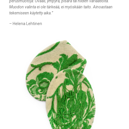
perusmuotoja: Ovaali, ympyrä, pisara tai niiden variaatioita.
Muodon valinta ei ole tärkeää, ei myöskään taito. Ainoastaan
tekemiseen käytetty aika.”
– Helena Lehtinen