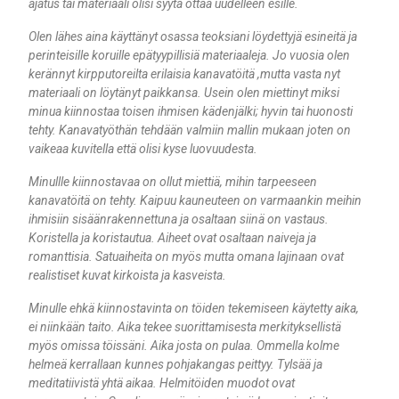
ajatus tai materiaali olisi syytä ottaa uudelleen esille.
Olen lähes aina käyttänyt osassa teoksiani löydettyjä esineitä ja
perinteisille koruille epätyypillisiä materiaaleja. Jo vuosia olen
kerännyt kirpputoreilta erilaisia kanavatöitä ,mutta vasta nyt
materiaali on löytänyt paikkansa. Usein olen miettinyt miksi
minua kiinnostaa toisen ihmisen kädenjälki; hyvin tai huonosti
tehty. Kanavatyöthän tehdään valmiin mallin mukaan joten on
vaikeaa kuvitella että olisi kyse luovuudesta.
Minullle kiinnostavaa on ollut miettiä, mihin tarpeeseen
kanavatöitä on tehty. Kaipuu kauneuteen on varmaankin meihin
ihmisiin sisäänrakennettuna ja osaltaan siinä on vastaus.
Koristella ja koristautua. Aiheet ovat osaltaan naiveja ja
romanttisia. Satuaiheita on myös mutta omana lajinaan ovat
realistiset kuvat kirkoista ja kasveista.
Minulle ehkä kiinnostavinta on töiden tekemiseen käytetty aika,
ei niinkään taito. Aika tekee suorittamisesta merkityksellistä
myös omissa töissäni. Aika josta on pulaa. Ommella kolme
helmeä kerrallaan kunnes pohjakangas peittyy. Tylsää ja
meditatiivistä yhtä aikaa. Helmitöiden muodot ovat