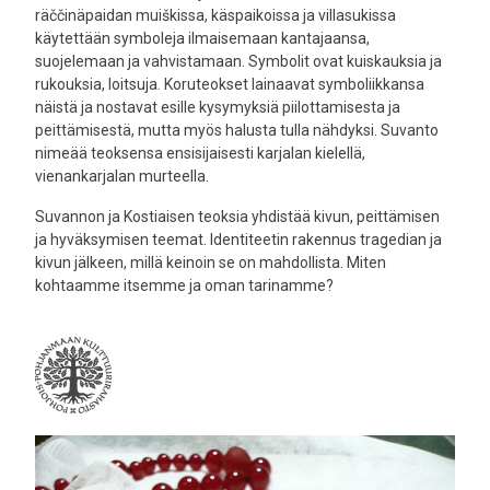
räččinäpaidan muiškissa, käspaikoissa ja villasukissa
käytettään symboleja ilmaisemaan kantajaansa,
suojelemaan ja vahvistamaan. Symbolit ovat kuiskauksia ja
rukouksia, loitsuja. Koruteokset lainaavat symboliikkansa
näistä ja nostavat esille kysymyksiä piilottamisesta ja
peittämisestä, mutta myös halusta tulla nähdyksi. Suvanto
nimeää teoksensa ensisijaisesti karjalan kielellä,
vienankarjalan murteella.
Suvannon ja Kostiaisen teoksia yhdistää kivun, peittämisen
ja hyväksymisen teemat. Identiteetin rakennus tragedian ja
kivun jälkeen, millä keinoin se on mahdollista. Miten
kohtaamme itsemme ja oman tarinamme?