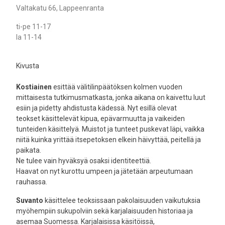
Valtakatu 66, Lappeenranta
ti-pe 11-17
la 11-14
Kivusta
Kostiainen
esittää välitilinpäätöksen kolmen vuoden
mittaisesta tutkimusmatkasta, jonka aikana on kaivettu luut
esiin ja pidetty ahdistusta kädessä. Nyt esillä olevat
teokset käsittelevät kipua, epävarmuutta ja vaikeiden
tunteiden käsittelyä. Muistot ja tunteet puskevat läpi, vaikka
niitä kuinka yrittää itsepetoksen elkein häivyttää, peitellä ja
paikata.
Ne tulee vain hyväksyä osaksi identiteettiä.
Haavat on nyt kurottu umpeen ja jätetään arpeutumaan
rauhassa.
Suvanto
käsittelee teoksissaan pakolaisuuden vaikutuksia
myöhempiin sukupolviin sekä karjalaisuuden historiaa ja
asemaa Suomessa. Karjalaisissa käsitöissä,