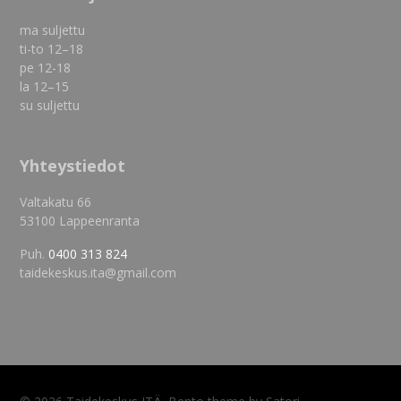
ma suljettu
ti-to 12–18
pe 12-18
la 12–15
su suljettu
Yhteystiedot
Valtakatu 66
53100 Lappeenranta
Puh.
0400 313 824
taidekeskus.ita@gmail.com