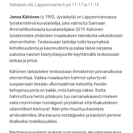
Valtakatu 66, Lappeenranta ti-pe 11-17 la 11-14
Jenna Kähönen
(s.1993, Jyväskylä) on Lappeenrannassa
työskentelevä kuvataiteilija, joka valmistui Saimaan
Ammattikorkeasta kuvataiteilijaksi 2019. Kähönen
työskentelee yhdistäen maalauksen tekniikoita sekateknisiin
elementteihin. Teoksissaan taiteilija tutkii kysymyksiä
kehollisuudesta ja kauneudesta ja palaa tässä sarjassa
sukunsa naisten käsityöläisjuurille käyttämällä teoksissaan
lankaa ja pitsiä.
Kähönen tarkastelee teoksissaan ihmiskehon pinnanulkoisia
elementtejä. Vaikka maalausten hahmot sykertyvät
suojaamaan itseään ulkomaailman katseilta, heidän
kehojensa pinta on kaikki, mitä katsoja näkee. Iholta
hahmottuva hento pitsikuvio tuo samanaikaisesti mieleen
sekä mummolan nostalgiset pöytäliinat että lihakudoksen
säännölliset kiemurat. Näin pitsi muuttuu kauniista
ambivalentiksi, liha karusta nostalgiseksi ja käsityön perinne
lihalliseksi todellisuudeksi.
Näyttelyssä esitetyt teokset ovat pääosin akryylimaalauksia,