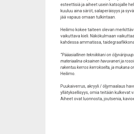
esteettisiä ja aiheet usein katsojalle he
kuuluu aina säröt, salaperäisyys ja syvä
jää vapaus omaan tulkintaan.
Heilimo kokee taiteen olevan merkittäv
vaikuttava kieli. Näkökulmaan vaikutta
kahdessa ammatissa, taidegraafikkona 
”Pääasiallinen tekniikkani on öljyväripuup
materiaalina oksainen havuvaneri ja roso
rakentuu kerros kerrokselta, ja mukana 
Heilimo.
Puukaiverrus, akryyli / öljymaalaus hav
yllätyksellisyys, omia teitään kulkevat 
Aiheet ovat luonnosta, joutsenia, kavio