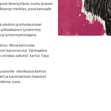
lposti lähestyttäviä, mutta teoksiin
llisempi merkitys, jossa katsojalle
ä yksilöön ja yhteiskuntaan
a pitkäaikainen työskentely
ja työterveyshoitajana.
iirros. Minua kiinnostaa
inen kaiverrusviiva. Värimaailma
on onnekas sattuma”
, kertoo Tarja
uvanerille -tekniikassa kiehtoo
värit ja kaivertamisen haasteet.
eläimiä, susia…