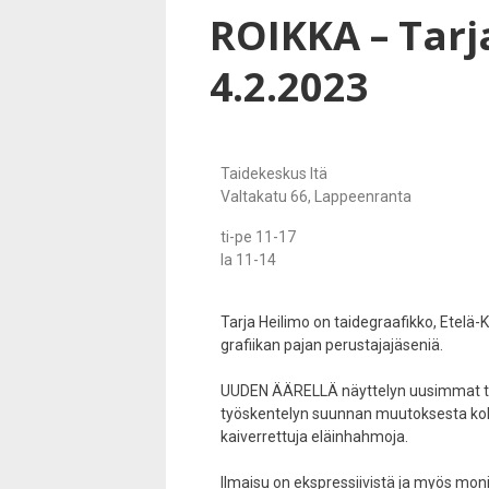
ROIKKA – Tarj
4.2.2023
Taidekeskus Itä
Valtakatu 66, Lappeenranta
ti-pe 11-17
la 11-14
Tarja Heilimo on taidegraafikko, Etelä-K
grafiikan pajan perustajajäseniä.
UUDEN ÄÄRELLÄ näyttelyn uusimmat te
työskentelyn suunnan muutoksesta koht
kaiverrettuja eläinhahmoja.
Ilmaisu on ekspressiivistä ja myös moni