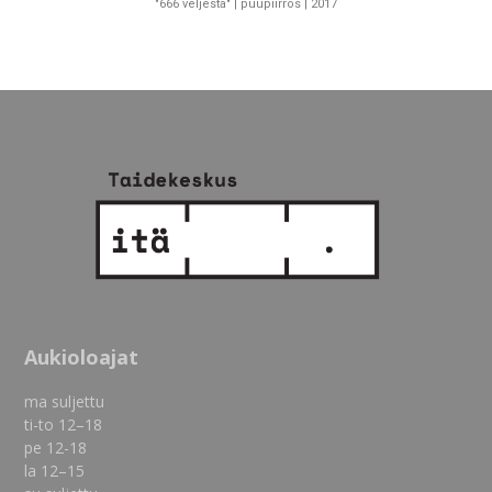
"666 veljestä" | puupiirros | 2017
Aukioloajat
ma suljettu
ti-to 12–18
pe 12-18
la 12–15