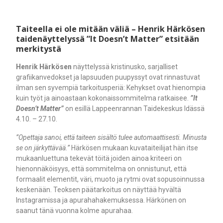
Taiteella ei ole mitään väliä – Henrik Härkösen
taidenäyttelyssä ”It Doesn’t Matter” etsitään
merkitystä
Henrik Härkösen
näyttelyssä kristinusko, sarjalliset
grafiikanvedokset ja lapsuuden puupyssyt ovat rinnastuvat
ilman sen syvempiä tarkoitusperiä: Kehykset ovat hienompia
kuin työt ja ainoastaan kokonaissommitelma ratkaisee.
”It
Doesn’t Matter”
on esillä Lappeenrannan Taidekeskus Idässä
4.10. – 27.10.
”Opettaja sanoi, että taiteen sisältö tulee automaattisesti. Minusta
se on järkyttävää.”
Härkösen mukaan kuvataiteilijat hän itse
mukaanluettuna tekevät töitä joiden ainoa kriteeri on
hienonnäköisyys, että sommitelma on onnistunut, että
formaalit elementit, väri, muoto ja rytmi ovat sopusoinnussa
keskenään. Teoksen päätarkoitus on näyttää hyvältä
Instagramissa ja apurahahakemuksessa. Härkönen on
saanut tänä vuonna kolme apurahaa.