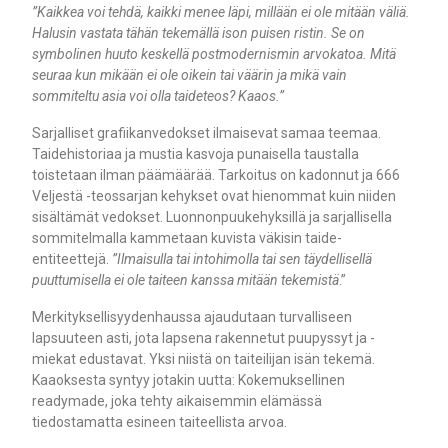
”Kaikkea voi tehdä, kaikki menee läpi, millään ei ole mitään väliä.
Halusin vastata tähän tekemällä ison puisen ristin. Se on
symbolinen huuto keskellä postmodernismin arvokatoa. Mitä
seuraa kun mikään ei ole oikein tai väärin ja mikä vain
sommiteltu asia voi olla taideteos? Kaaos.”
Sarjalliset grafiikanvedokset ilmaisevat samaa teemaa.
Taidehistoriaa ja mustia kasvoja punaisella taustalla
toistetaan ilman päämäärää. Tarkoitus on kadonnut ja 666
Veljestä -teossarjan kehykset ovat hienommat kuin niiden
sisältämät vedokset. Luonnonpuukehyksillä ja sarjallisella
sommitelmalla kammetaan kuvista väkisin taide-
entiteettejä.
”Ilmaisulla tai intohimolla tai sen täydellisellä
puuttumisella ei ole taiteen kanssa mitään tekemistä
.”
Merkityksellisyydenhaussa ajaudutaan turvalliseen
lapsuuteen asti, jota lapsena rakennetut puupyssyt ja -
miekat edustavat. Yksi niistä on taiteilijan isän tekemä.
Kaaoksesta syntyy jotakin uutta: Kokemuksellinen
readymade, joka tehty aikaisemmin elämässä
tiedostamatta esineen taiteellista arvoa.