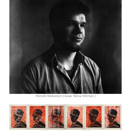
Henrik Härkönen | kuva: Niina Villman |