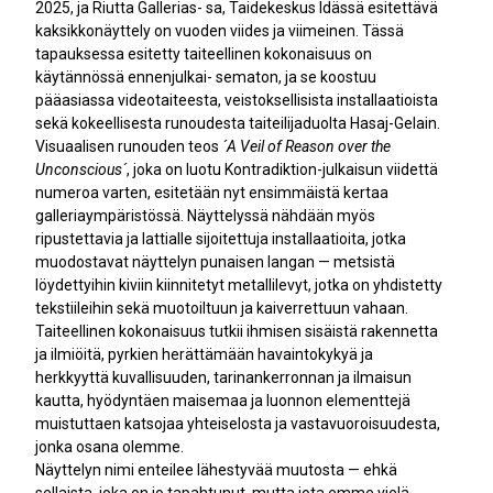
2025, ja Riutta Gallerias- sa, Taidekeskus Idässä esitettävä
kaksikkonäyttely on vuoden viides ja viimeinen. Tässä
tapauksessa esitetty taiteellinen kokonaisuus on
käytännössä ennenjulkai- sematon, ja se koostuu
pääasiassa videotaiteesta, veistoksellisista installaatioista
sekä kokeellisesta runoudesta taiteilijaduolta Hasaj-Gelain.
Visuaalisen runouden teos
´A Veil of Reason over the
Unconscious´
, joka on luotu Kontradiktion-julkaisun viidettä
numeroa varten, esitetään nyt ensimmäistä kertaa
galleriaympäristössä. Näyttelyssä nähdään myös
ripustettavia ja lattialle sijoitettuja installaatioita, jotka
muodostavat näyttelyn punaisen langan — metsistä
löydettyihin kiviin kiinnitetyt metallilevyt, jotka on yhdistetty
tekstiileihin sekä muotoiltuun ja kaiverrettuun vahaan.
Taiteellinen kokonaisuus tutkii ihmisen sisäistä rakennetta
ja ilmiöitä, pyrkien herättämään havaintokykyä ja
herkkyyttä kuvallisuuden, tarinankerronnan ja ilmaisun
kautta, hyödyntäen maisemaa ja luonnon elementtejä
muistuttaen katsojaa yhteiselosta ja vastavuoroisuudesta,
jonka osana olemme.
Näyttelyn nimi enteilee lähestyvää muutosta — ehkä
sellaista, joka on jo tapahtunut, mutta jota emme vielä