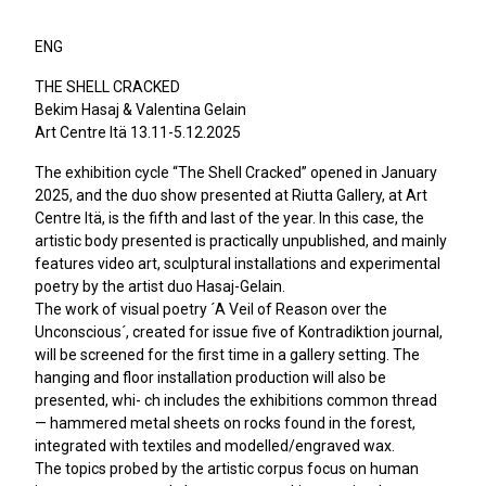
ENG
THE SHELL CRACKED
Bekim Hasaj & Valentina Gelain
Art Centre Itä 13.11-5.12.2025
The exhibition cycle “The Shell Cracked” opened in January
2025, and the duo show presented at Riutta Gallery, at Art
Centre Itä, is the fifth and last of the year. In this case, the
artistic body presented is practically unpublished, and mainly
features video art, sculptural installations and experimental
poetry by the artist duo Hasaj-Gelain.
The work of visual poetry ´A Veil of Reason over the
Unconscious´, created for issue five of Kontradiktion journal,
will be screened for the first time in a gallery setting. The
hanging and floor installation production will also be
presented, whi- ch includes the exhibitions common thread
— hammered metal sheets on rocks found in the forest,
integrated with textiles and modelled/engraved wax.
The topics probed by the artistic corpus focus on human