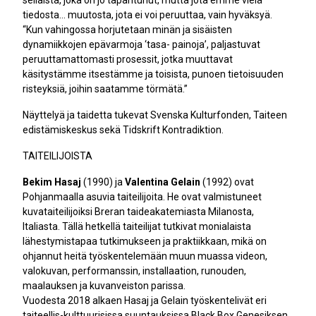
tiedosta… muutosta, jota ei voi peruuttaa, vain hyväksyä.
“Kun vahingossa horjutetaan minän ja sisäisten
dynamiikkojen epävarmoja ‘tasa- painoja’, paljastuvat
peruuttamattomasti prosessit, jotka muuttavat
käsitystämme itsestämme ja toisista, punoen tietoisuuden
risteyksiä, joihin saatamme törmätä.”
Näyttelyä ja taidetta tukevat Svenska Kulturfonden, Taiteen
edistämiskeskus sekä Tidskrift Kontradiktion.
TAITEILIJOISTA
Bekim Hasaj
(1990) ja
Valentina Gelain
(1992) ovat
Pohjanmaalla asuvia taiteilijoita. He ovat valmistuneet
kuvataiteilijoiksi Breran taideakatemiasta Milanosta,
Italiasta. Tällä hetkellä taiteilijat tutkivat monialaista
lähestymistapaa tutkimukseen ja praktiikkaan, mikä on
ohjannut heitä työskentelemään muun muassa videon,
valokuvan, performanssin, installaation, runouden,
maalauksen ja kuvanveiston parissa.
Vuodesta 2018 alkaen Hasaj ja Gelain työskentelivät eri
taiteellis-kulttuurisissa suuntauksissa Black Box Genesiksen