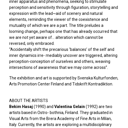
inner apparatus and phenomena, seeking to stimulate
perception and sensitivity through figuration, storytelling and
expression with the lead~aid of scenery and natural
elements, reminding the viewer of the coexistence and
mutuality of which we are a part. The title preludes a
looming change, perhaps one that has already occurred that
we are not yet aware of… alteration which cannot be
reversed, only embraced.
“Accidentally shift the precarious ‘balances’ of the self and
inner dynamics irre- mediably uncover are triggered, altering
perception-conception of ourselves and others, weaving
intersections of awareness that we may come across”.
The exhibition and art is supported by Svenska Kulturfonden,
Arts Promotion Center Finland and Tidskrift Kontradiktion.
ABOUT THE ARTISTS
Bekim Hasaj
(1990) and
Valentina Gelain
(1992) are two
artists based in Ostro- bothnia, Finland. They graduated in
Visual Arts from the Brera Academy of Fine Arts in Milan,
Italy. Currently, the artists are exploring a multidisciplinary