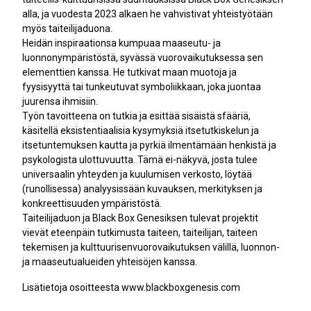
alla, ja vuodesta 2023 alkaen he vahvistivat yhteistyötään
myös taiteilijaduona.
Heidän inspiraationsa kumpuaa maaseutu- ja
luonnonympäristöstä, syvässä vuorovaikutuksessa sen
elementtien kanssa. He tutkivat maan muotoja ja
fyysisyyttä tai tunkeutuvat symboliikkaan, joka juontaa
juurensa ihmisiin.
Työn tavoitteena on tutkia ja esittää sisäistä sfääriä,
käsitellä eksistentiaalisia kysymyksiä itsetutkiskelun ja
itsetuntemuksen kautta ja pyrkiä ilmentämään henkistä ja
psykologista ulottuvuutta. Tämä ei-näkyvä, josta tulee
universaalin yhteyden ja kuulumisen verkosto, löytää
(runollisessa) analyysissään kuvauksen, merkityksen ja
konkreettisuuden ympäristöstä.
Taiteilijaduon ja Black Box Genesiksen tulevat projektit
vievät eteenpäin tutkimusta taiteen, taiteilijan, taiteen
tekemisen ja kulttuurisenvuorovaikutuksen välillä, luonnon-
ja maaseutualueiden yhteisöjen kanssa.
Lisätietoja osoitteesta www.blackboxgenesis.com