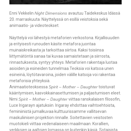
Enni Vekkelin
Night Dimensions
avautuu Taidekeskus Idässä
20. marraskuuta. Näyttelyssä on esillä veistoksia sekä
animaatio- ja videoteokset.
Näyttelyä voi lähestyä metaforien verkostona. Kirjallisuuden
ja erityisesti runouden käsite metafora juontaa
muinaiskreikasta ja tarkoittaa siirtoa. Kaksi toisiinsa
liittymätöntä sanaa tai kuvaa samaistetaan ja siirrosta,
rinnastuksesta, syntyy yhteys. Metaforien rakentaja luotaa
asioiden ja esineiden tunnelmaa.Teoksia voi katsoa unen
esineinä, löytötavaroina, joiden välille katsoja voi rakentaa
metaforisia yhteyksiä.
Animaatioteoksessa
Spirit – Mother – Daughter
toistuvat
kääntymisen, kasvokkainasettumisen ja paljastumisen eleet.
Nimi
Spirit – Mother – Daughter
viittaa ranskalaisen filosofin,
Luce Irigarayn ajatuksiin. Irigaray ehdottaa vaihtoehtoista,
feminiinistä jumalkuvaa kulttuurissamme vallitsevan
maskuliinisen projektion rinnalle. Soitettavien veistosten
muotokieli viittaa vedenalaiseen maailmaan. Korallien,
verkkojen ja aaltojen lomassa on kuitenkin käsiä. Sotaisista