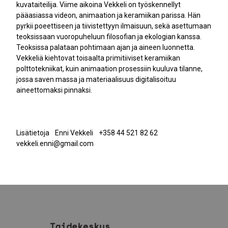
kuvataiteilija. Viime aikoina Vekkeli on työskennellyt
pääasiassa videon, animaation ja keramiikan parissa. Hän
pyrkii poeettiseen ja tiivistettyyn ilmaisuun, sekä asettumaan
teoksissaan vuoropuheluun filosofian ja ekologian kanssa.
Teoksissa palataan pohtimaan ajan ja aineen luonnetta.
Vekkeliä kiehtovat toisaalta primitiiviset keramiikan
polttotekniikat, kuin animaation prosessiin kuuluva tilanne,
jossa saven massa ja materiaalisuus digitalisoituu
aineettomaksi pinnaksi.
Lisätietoja Enni Vekkeli +358 44 521 82 62
vekkeli.enni@gmail.com