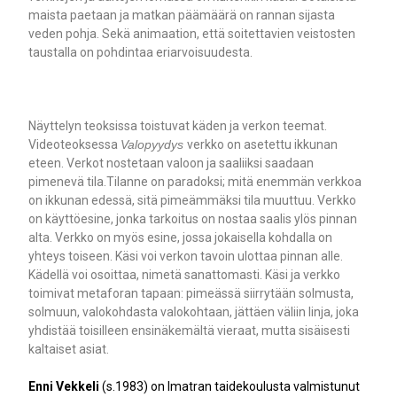
maista paetaan ja matkan päämäärä on rannan sijasta
veden pohja. Sekä animaation, että soitettavien veistosten
taustalla on pohdintaa eriarvoisuudesta.
Näyttelyn teoksissa toistuvat käden ja verkon teemat.
Videoteoksessa
Valopyydys
verkko on asetettu ikkunan
eteen. Verkot nostetaan valoon ja saaliiksi saadaan
pimenevä tila.Tilanne on paradoksi; mitä enemmän verkkoa
on ikkunan edessä, sitä pimeämmäksi tila muuttuu. Verkko
on käyttöesine, jonka tarkoitus on nostaa saalis ylös pinnan
alta. Verkko on myös esine, jossa jokaisella kohdalla on
yhteys toiseen. Käsi voi verkon tavoin ulottaa pinnan alle.
Kädellä voi osoittaa, nimetä sanattomasti. Käsi ja verkko
toimivat metaforan tapaan: pimeässä siirrytään solmusta,
solmuun, valokohdasta valokohtaan, jättäen väliin linja, joka
yhdistää toisilleen ensinäkemältä vieraat, mutta sisäisesti
kaltaiset asiat.
Enni Vekkeli
(s.1983) on Imatran taidekoulusta valmistunut