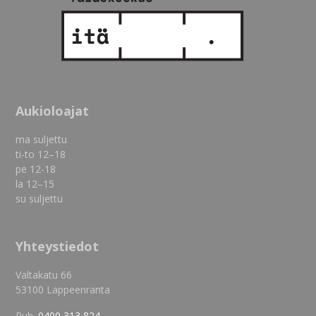
Aukioloajat
ma suljettu
ti-to 12–18
pe 12-18
la 12–15
su suljettu
Yhteystiedot
Valtakatu 66
53100 Lappeenranta
Puh.
0400 313 824